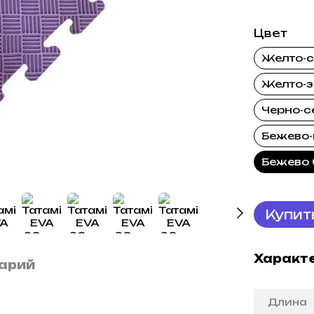
Цвет
Желто-
Желто-
Черно-с
Бежево-
Бежево
Купит
Характ
арий
Длина