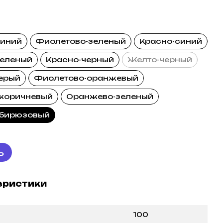
синий
Фиолетово-зеленый
Красно-синий
зеленый
Красно-черный
Желто-черный
ерый
Фиолетово-оранжевый
коричневый
Оранжево-зеленый
 бирюзовый
ь
еристики
100