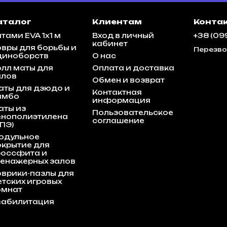
аталог
Клиентам
Конта
тами EVA 1x1 м
Вход в личный
+38 (09
кабинет
овры для борьбы и
Перезво
диноборств
О нас
олл маты для
Оплата и доставка
алов
Обмен и возврат
аты для дзюдо и
Контактная
амбо
информация
аты из
Пользовательское
енополиэтилена
соглашение
ПЭ)
одульное
окрытие для
россфита и
ренажерных залов
оврики-пазлы для
етских игровых
омнат
еабилитация