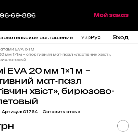
 96-69-886
Мой заказ
Вход
Укр
Рус
зовательское соглашение
Татами EVA 1x1 м
0 мм 1×1 м – спортивний мат‑пазл «ластівчин хвіст»,
фиолетовый
і EVA 20 мм 1×1 м –
тивний мат‑пазл
івчин хвіст», бирюзово-
етовый
Артикул: 01764
Оставить отзыв
грн