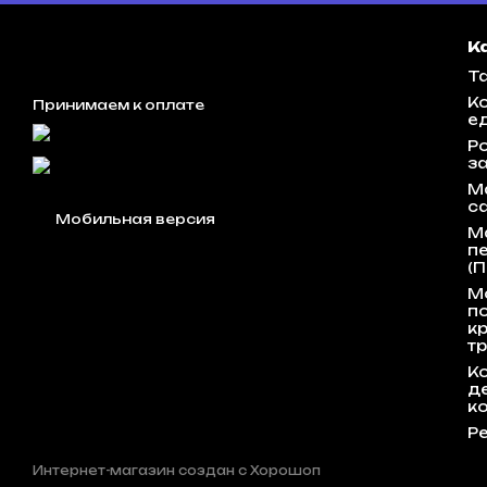
К
Та
К
Принимаем к оплате
е
Р
з
М
с
Мобильная версия
М
п
(П
М
п
к
т
К
д
к
Р
Интернет-магазин создан с Хорошоп