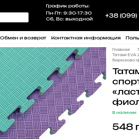
График работы:
Пн-Пт: 9:30-17:30
+38 (099)
Сб, Вс: выходной
Обмен и возврат
Контактная информация
Поль
Главная
Татамі EVA 2
бирюзово-
Татам
спор
«ласт
фиол
В наличии
548 