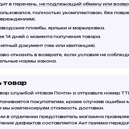
дит в
перечень, не подлежащий обмену или возвр
пользовался, полностью укомплектован, без повр
овреждением).
аводские пломбы, ярлыки и маркировка.
е 14 дней с момента получения товара.
етный документ (чек или квитанция).
аво отказать в возврате, если условия не соблю
ельные нормы закона.
ь товар
вар службой «Новая Почта» и отправьте номер ТТН
лачивается покупателем, кроме случаев ошибки ма
е мы компенсируем стоимость доставки.
ии в отделении представитель магазина проверяе
ления дефектов составляется Акт приема-передач