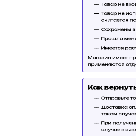
Товар не вхо
Товар не ис
считается п
Сохранены з
Прошло мене
Имеется расч
Магазин имеет пр
применяются отд
Как вернут
Отправьте то
Доставка оп
таком случа
При получен
случае выяв