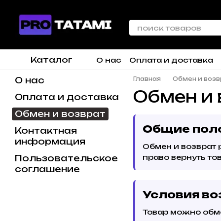
Перейти к основному контенту
Каталог
О нас
Оплата и доставка
О нас
Главная
Обмен и возв
Обмен и 
Оплата и доставка
Обмен и возврат
Общие пол
Контактная
информация
Обмен и возврат
Пользовательское
право вернуть то
соглашение
Условия во
Товар можно обме