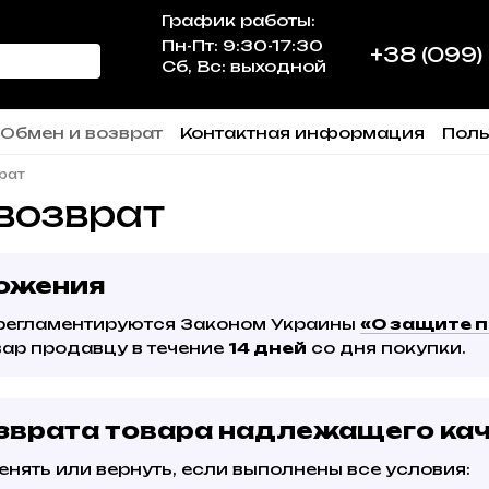
График работы:
Пн-Пт: 9:30-17:30
+38 (099)
Сб, Вс: выходной
Обмен и возврат
Контактная информация
Поль
рат
возврат
ожения
 регламентируются Законом Украины
«О защите 
вар продавцу в течение
14 дней
со дня покупки.
зврата товара надлежащего ка
нять или вернуть, если выполнены все условия: