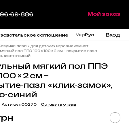
 96-69-886
Мой заказ
Вход
Укр
Рус
зовательское соглашение
Коврики-пазлы для детских игровых комнат
ягкий пол ППЭ 100 × 100 × 2 см – покрытие‑пазл
», желто-синий
льный мягкий пол ППЭ
100 × 2 см –
ытие‑пазл «клик‑замок»,
о-синий
Артикул: 00270
Оставить отзыв
грн