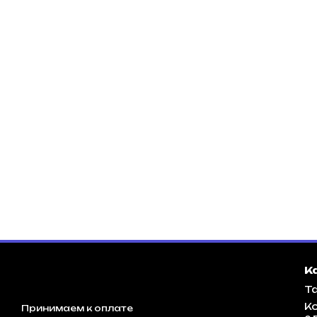
К
Та
К
Принимаем к оплате