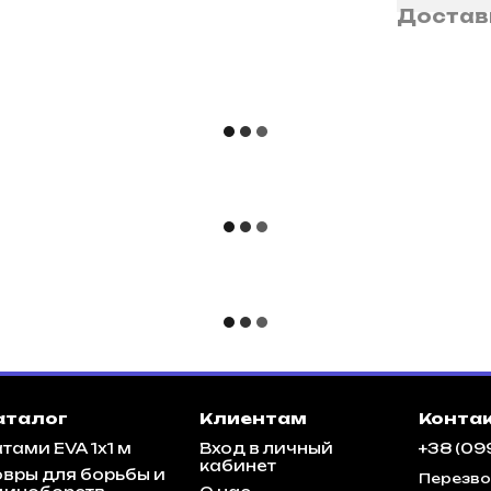
Достав
аталог
Клиентам
Конта
тами EVA 1x1 м
Вход в личный
+38 (09
кабинет
овры для борьбы и
Перезво