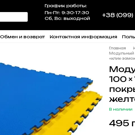
График работы:
Пн-Пт: 9:30-17:30
+38 (099)
Сб, Вс: выходной
Обмен и возврат
Контактная информация
Поль
Главная
Модульный м
«клик‑замок
Моду
100 × 
покр
желт
В наличии
495 