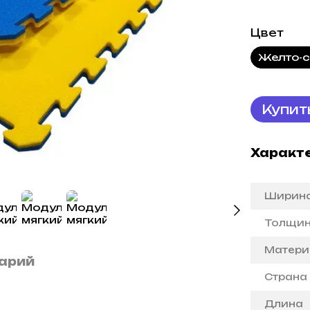
Цвет
Желто-
Купит
Характ
Ширин
Толщи
Матери
арий
Страна
Длина