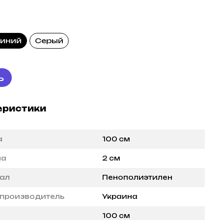
синий
Серый
ь
еристики
а
100 см
на
2 см
ал
Пенополиэтилен
 производитель
Украина
100 см