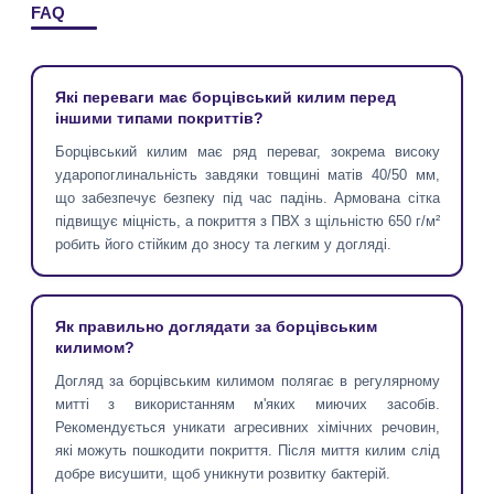
FAQ
Які переваги має борцівський килим перед
іншими типами покриттів?
Борцівський килим має ряд переваг, зокрема високу
ударопоглинальність завдяки товщині матів 40/50 мм,
що забезпечує безпеку під час падінь. Армована сітка
підвищує міцність, а покриття з ПВХ з щільністю 650 г/м²
робить його стійким до зносу та легким у догляді.
Як правильно доглядати за борцівським
килимом?
Догляд за борцівським килимом полягає в регулярному
митті з використанням м'яких миючих засобів.
Рекомендується уникати агресивних хімічних речовин,
які можуть пошкодити покриття. Після миття килим слід
добре висушити, щоб уникнути розвитку бактерій.