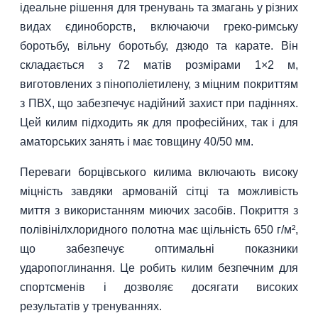
ідеальне рішення для тренувань та змагань у різних
видах єдиноборств, включаючи греко-римську
боротьбу, вільну боротьбу, дзюдо та карате. Він
складається з 72 матів розмірами 1×2 м,
виготовлених з пінополіетилену, з міцним покриттям
з ПВХ, що забезпечує надійний захист при падіннях.
Цей килим підходить як для професійних, так і для
аматорських занять і має товщину 40/50 мм.
Переваги борцівського килима включають високу
міцність завдяки армованій сітці та можливість
миття з використанням миючих засобів. Покриття з
полівінілхлоридного полотна має щільність 650 г/м²,
що забезпечує оптимальні показники
ударопоглинання. Це робить килим безпечним для
спортсменів і дозволяє досягати високих
результатів у тренуваннях.