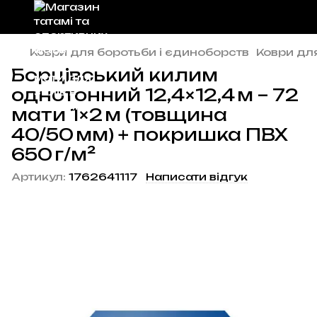
Коври для боротьби і єдиноборств
Коври дл
Борцівський килим
однотонний 12,4×12,4 м – 72
мати 1×2 м (товщина
40/50 мм) + покришка ПВХ
650 г/м²
Артикул:
1762641117
Написати відгук